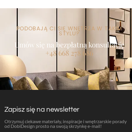
PODOBAJĄ CI SIĘ WNĘTRZA W TAKIM
STYLU?
Umów się na bezpłatną konsultację
+48 668 278 686
Zapisz się na newsletter
Otrzymuj ciekawe materiały, inspiracje i wnętrzarskie porady
od DobiDesign prosto na swoją skrzynkę e-mail!