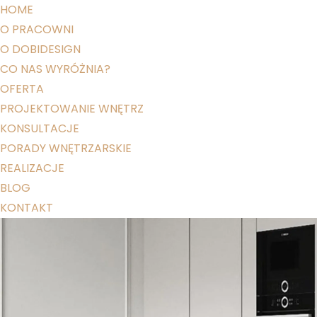
HOME
O PRACOWNI
O DOBIDESIGN
CO NAS WYRÓŻNIA?
OFERTA
PROJEKTOWANIE WNĘTRZ
KONSULTACJE
PORADY WNĘTRZARSKIE
REALIZACJE
BLOG
KONTAKT