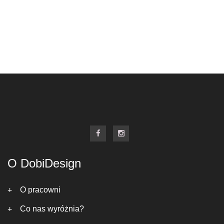
O DobiDesign
O pracowni
Co nas wyróżnia?