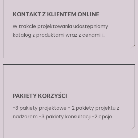
KONTAKT Z KLIENTEM ONLINE
W trakcie projektowania udostępniamy
katalog z produktami wraz z cenami i
adresami sklepów dostępny online.
PAKIETY KORZYŚCI
-3 pakiety projektowe - 2 pakiety projektu z
nadzorem -3 pakiety konsultacji -2 opcje
porad wnętrzarskich --projekt oparty na
budżecie -kosztorys z wykazem produktów