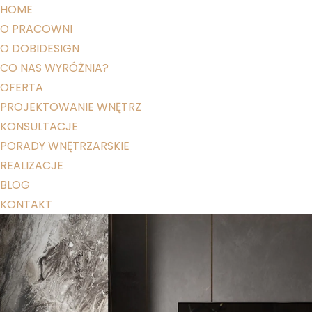
HOME
O PRACOWNI
O DOBIDESIGN
CO NAS WYRÓŻNIA?
OFERTA
PROJEKTOWANIE WNĘTRZ
KONSULTACJE
PORADY WNĘTRZARSKIE
REALIZACJE
BLOG
KONTAKT