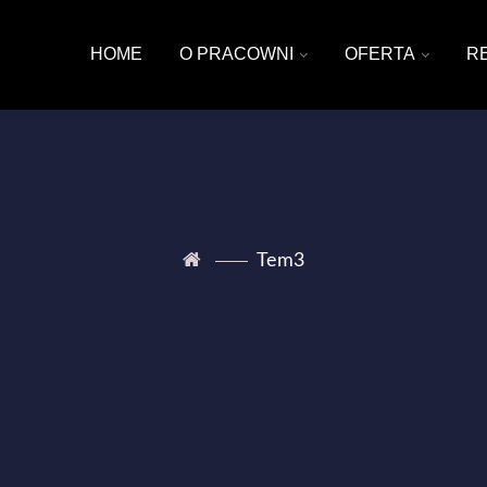
HOME
O PRACOWNI
OFERTA
R
Tem3