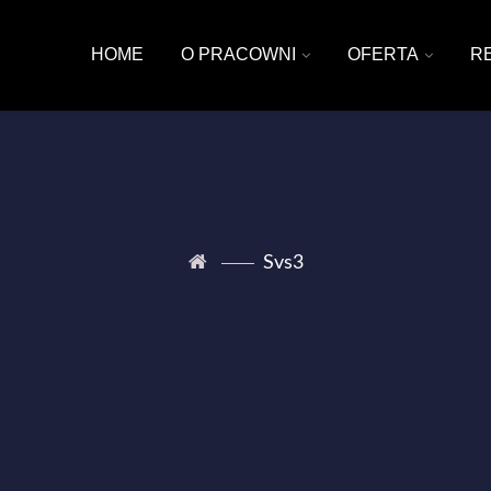
HOME
O PRACOWNI
OFERTA
R
Svs3