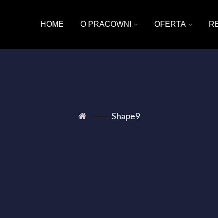
HOME
O PRACOWNI
OFERTA
R
Shape9