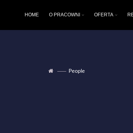
HOME
O PRACOWNI
OFERTA
R
People