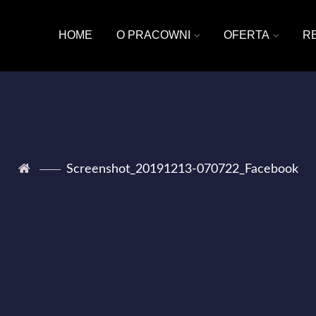
HOME
O PRACOWNI
OFERTA
R
Screenshot_20191213-070722_Facebook