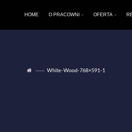
HOME
O PRACOWNI
OFERTA
R
White-Wood-768×591-1