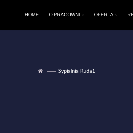
HOME
O PRACOWNI
OFERTA
R
Sypialnia Ruda1