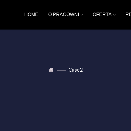
HOME
O PRACOWNI
OFERTA
R
Case2