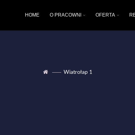
HOME
O PRACOWNI
OFERTA
R
Wiatrołap 1