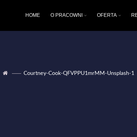
HOME
O PRACOWNI
OFERTA
R
Courtney-Cook-QFVPPU1mrMM-Unsplash-1