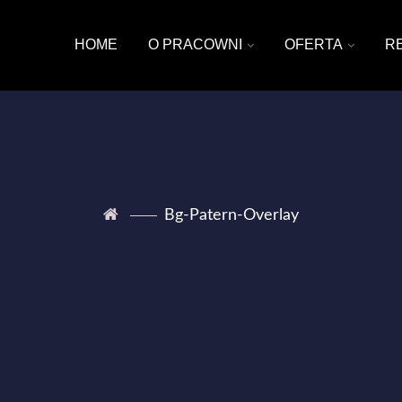
HOME
O PRACOWNI
OFERTA
R
Bg-Patern-Overlay